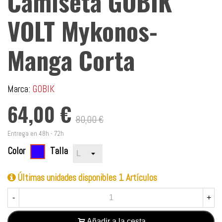
Camiseta GOBIK
VOLT Mykonos-
Manga Corta
Marca:
GOBIK
64,00 €
80,00 €
Entrega en 48h - 72h
Color
Talla
Ocean
(Matt)
Últimas unidades disponibles
1 Artículos
-
Ice
-
+
Green
(Gloss)
Añadir a la cesta