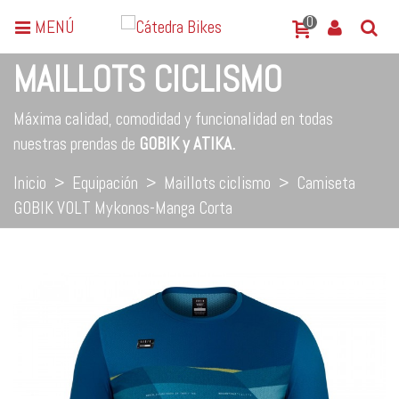
0
MENÚ
MAILLOTS CICLISMO
Máxima calidad, comodidad y funcionalidad en todas
nuestras prendas de
GOBIK y ATIKA.
Inicio
>
Equipación
>
Maillots ciclismo
>
Camiseta
GOBIK VOLT Mykonos-Manga Corta