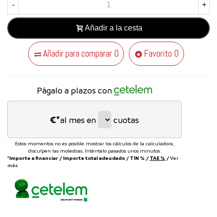
-
+
Añadir a la cesta
Añadir para comparar
0
Favorito
0
Págalo a plazos con
€*
al mes en
cuotas
Estos momentos no es posible mostrar los cálculos de la calculadora,
disculpen las molestias. Inténtelo pasados unos minutos.
*Importe a financiar
/
Importe total adeudado
/
TIN
%
/
TAE
%
/
Ver
más