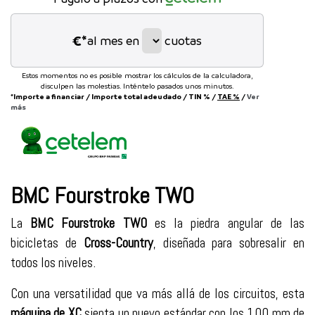
€*
al mes en
cuotas
Estos momentos no es posible mostrar los cálculos de la calculadora,
disculpen las molestias. Inténtelo pasados unos minutos.
*Importe a financiar
/
Importe total adeudado
/
TIN
%
/
TAE
%
/
Ver
más
BMC Fourstroke TWO
La
BMC Fourstroke
TWO
es la piedra angular de las
bicicletas de
Cross-Country
, diseñada para sobresalir en
todos los niveles.
Con una versatilidad que va más allá de los circuitos, esta
máquina de XC
sienta un nuevo estándar con los 100 mm de