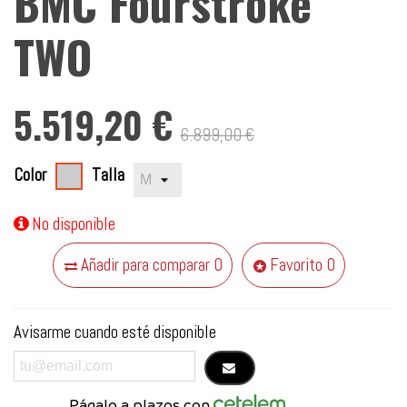
BMC Fourstroke
TWO
5.519,20 €
6.899,00 €
Color
Talla
Speed
Silver
No disponible
(mate)/Negro
(mate)
Añadir para comparar
0
Favorito
0
Avisarme cuando esté disponible
Págalo a plazos con