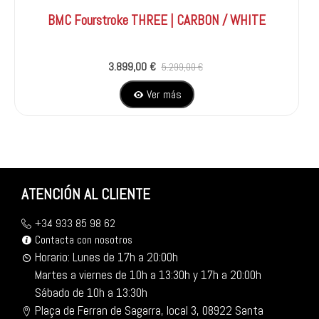
BMC Fourstroke THREE | CARBON / WHITE
3.899,00 €
5.299,00 €
Ver más
ATENCIÓN AL CLIENTE
+34 933 85 98 62
Contacta con nosotros
Horario: Lunes de 17h a 20:00h
Martes a viernes de 10h a 13:30h y 17h a 20:00h
Sábado de 10h a 13:30h
Plaça de Ferran de Sagarra, local 3, 08922 Santa